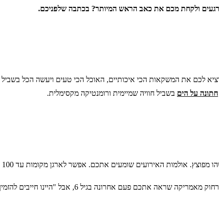
 רגעים ולקחת מכם את כאב הראש המיותר? בכתבה שלפניכם.
וציא לכם את המשקאות הכי איכותיים, האוכל הכי טעים ויעשה הכל בשביל 
חתונה על הים
בשביל חוויה שמיימית ורומנטיקה מקסימלית.
 האירועים שומעים אתכם. אפשר לארגן מקומות עד 100 איש. אפשר עד 150. גם 200 מעולה.
חייבים להזמין אותו". הרי זו החתונה שלכם. היום המיוחד שלכם. לא של אף אחד אחר.