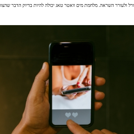
רל ולעורר השראה. מלחמת מים וואטר טאג יכולה להיות בדיוק הדבר שהצוות