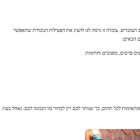
 העובדים. עובדה זו גרמה לנו להציג את הפעילות הנוכחית שתאפשר
שים פרטים, מסמכים וחתימות
ת לעובדים, כך שכל מעסיק יכול לבחור באפשרות המתאימה ביותר לו ולעובדים שלו. מדריך זה ריכז את 4 האופציות שמתאימות לכל תחום, כך שנותר לכם רק לבחור בזו הנכונה לכם. נאחל כעת